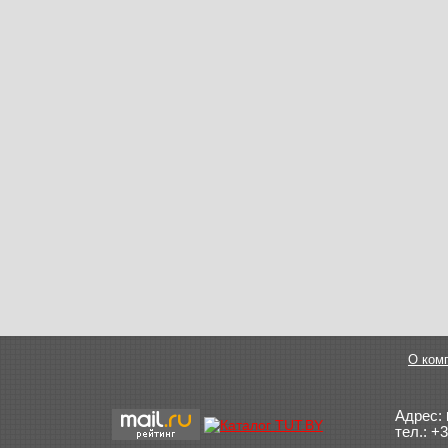
О ком
Адрес:
тел.:
+3